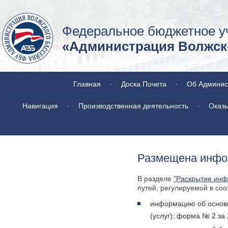
Федеральное бюджетное у
«Администрация Волжско
Главная
Доска Почета
Об Админис
Навигация
Производственная деятельность
Оказы
Размещена инфор
В разделе
"Раскрытие ин
путей, регулируемой в со
информацию об основн
(услуг): форма № 2 за