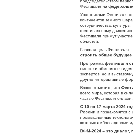
председательством перво
Фестиваля
на федерально
Участниками Фестиваля с
континентов земного шара
сотрудничества, культуры,
фестивальному движени
Фестиваля примут участи
областей.
Главная цель Фестиваля –
строить общее будущее
Программа фестиваля ст
вместе и обменяться идеям
экспертов, но и выставоч
другие интерактивные фо
Важно отметить, что
Фест
всего мира, которая в сил
частью Фестиваля онлайн,
С 10 по 17 марта 2024 
России
и познакомятся с 
промышленные технологиче
которых амбассадорами ид
ВФМ-2024 – это диалог,